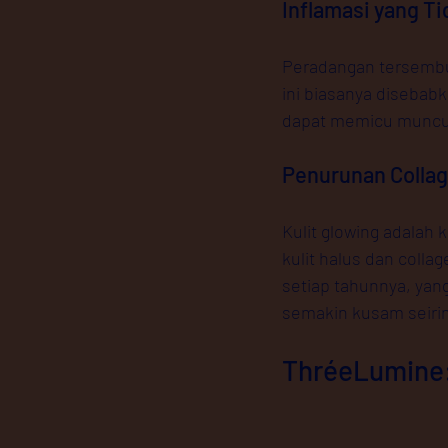
Inflamasi yang Ti
Peradangan tersembun
ini biasanya disebabk
dapat memicu muncul
Penurunan Collag
Kulit glowing adalah 
kulit halus dan colla
setiap tahunnya, yan
semakin kusam seiri
ThréeLumine: