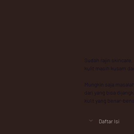
Sudah rajin skincare,
kulit masih kusam da
Mungkin saja masalah
dari yang bisa dijan
kulit yang benar-bena
Daftar Isi