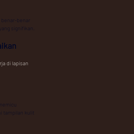
 benar-benar 
ang signifikan.
aikan
ja di lapisan 
 memicu 
tampilan kulit 