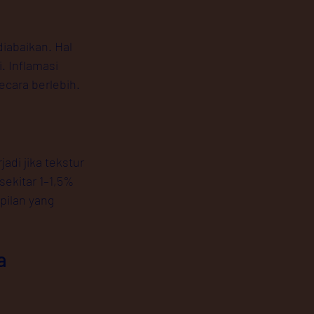
iabaikan. 
Hal 
. 
Inflamasi 
cara berlebih. 
adi jika tekstur 
ekitar 1–1,5% 
pilan yang 
a