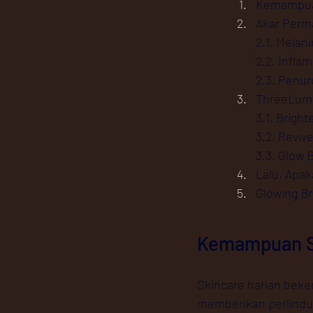
Kemampuan
Akar Perm
2.1. Melan
2.2. Infla
2.3. Penur
ThréeLumi
3.1. Brigh
3.2. Reviv
3.3. Glow 
Lalu, Apak
Glowing Br
Kemampuan Sk
Skincare harian bek
memberikan perlindun