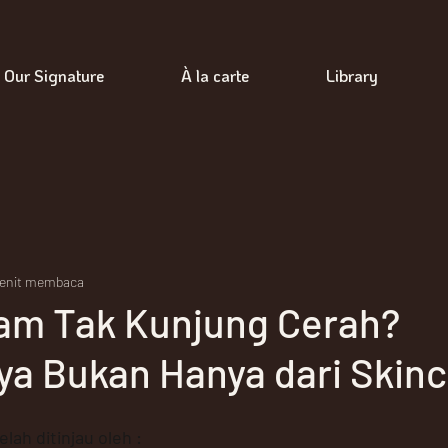
Our Signature
À la carte
Library
enit membaca
sam Tak Kunjung Cerah?
ya Bukan Hanya dari Skin
elah ditinjau oleh : 