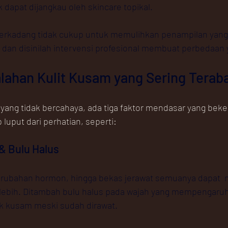
k dapat dijangkau oleh skincare topikal.
terkadang tidak cukup untuk memulihkan penampilan yang
 dan disinilah intervensi profesional membuat perbedaan y
lahan Kulit Kusam yang Sering Terab
t yang tidak bercahaya, ada tiga faktor mendasar yang beker
luput dari perhatian, seperti: 
& Bulu Halus
perubahan hormon, hingga bekas jerawat semuanya dapat 
lebih. Ditambah bulu halus pada wajah yang mempengaruhi 
ak kusam meski sudah dirawat.