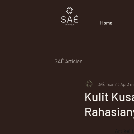
Home
SAÉ Articles
SAÉ Team
13 Apr
3 m
Kulit Ku
Rahasian
Artikel t