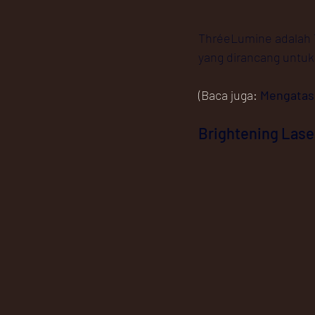
ThréeLumine adalah T
yang dirancang untuk
(Baca juga: 
Mengatasi
Brightening Lase