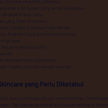
 Skincare yang Perlu Diketahui
asalahan Kulit Kusam yang Sering Terabaikan
in Berlebih & Bulu Halus
masi yang Tidak Terdeteksi
unan Collagen & Tekstur Tidak Merata
ne: Brightening yang Menyerang Akarnya
tening Laser
e Rejuve by RedTouch Pro
Booster
ah Skincare Masih Diperlukan?
ight, Healthy Skin Dimulai dari Akarnya
incare yang Perlu Diketahui
erja di level permukaan dengan membersihkan, melembapk
gan. Tapi banyak penyebab kulit kusam berakar di lapisa