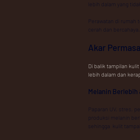
lebih dalam yang tida
Perawatan di rumah 
cerah dan bercahaya,
Akar Permasa
Di balik tampilan kuli
lebih dalam dan kerap 
Melanin Berlebih 
Paparan UV, stres, 
produksi melanin ber
sehingga  kulit tamp