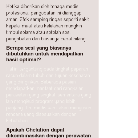
Ketika diberikan oleh tenaga medis
profesional, pengobatan ini dianggap
aman. Efek samping ringan seperti sakit
kepala, mual, atau kelelahan mungkin
timbul selama atau setelah sesi
pengobatan dan biasanya cepat hilang.
Berapa sesi yang biasanya
dibutuhkan untuk mendapatkan
hasil optimal?
Hal ini tergantung pada tingkat paparan
racun dalam tubuh dan tujuan kesehatan
yang diinginkan. Beberapa pasien
mendapatkan manfaat dari rangkaian
perawatan yang singkat, sementara yang
lain mengikuti program yang lebih
panjang. Tim medis kami akan menyusun
rencana yang disesuaikan dengan
kebutuhan.
Apakah Chelation dapat
dikombinasikan dengan perawatan