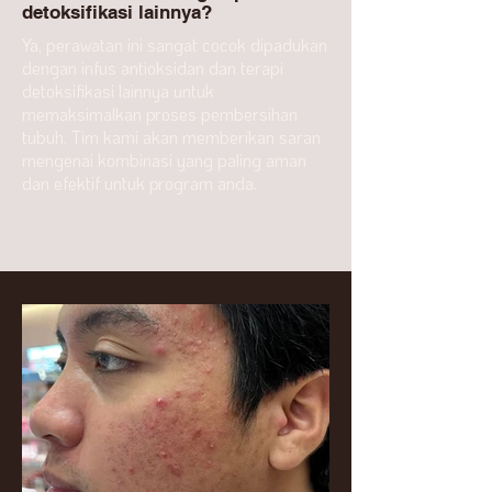
detoksifikasi lainnya?
Ya, perawatan ini sangat cocok dipadukan
dengan infus antioksidan dan terapi
detoksifikasi lainnya untuk
memaksimalkan proses pembersihan
tubuh. Tim kami akan memberikan saran
mengenai kombinasi yang paling aman
dan efektif untuk program anda.