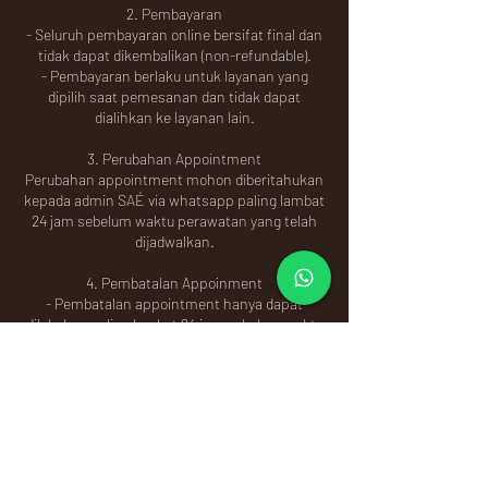
2. Pembayaran
- Seluruh pembayaran online bersifat final dan
tidak dapat dikembalikan (non-refundable).
- Pembayaran berlaku untuk layanan yang
dipilih saat pemesanan dan tidak dapat
dialihkan ke layanan lain.
3. Perubahan Appointment
Perubahan appointment mohon diberitahukan
kepada admin SAÉ via whatsapp paling lambat
24 jam sebelum waktu perawatan yang telah
dijadwalkan.
4. Pembatalan Appoinment
- Pembatalan appointment hanya dapat
dilakukan paling lambat 24 jam sebelum waktu
perawatan yang telah dijadwalkan dan dapat
diberitahukan kepada admin SAÉ via
whatsapp.
- Pembatalan appointment harus memberikan
keterangan yang jelas, dan jumlah pembayaran
dapat dikembalikan 100%