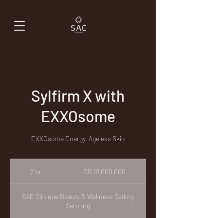
Sylfirm X with
EXXOsome
EXXOsome Energy, Ageless Skin
12,000,000
Indonesian
2 hr
2
IDR 12,000,000
rupiahs
h
r
SAÉ Clinique Beauty & Wellness Gading
Serpong