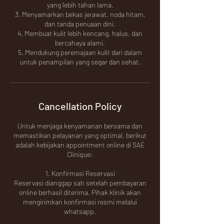
yang lebih tahan lama.
3. Menyamarkan bekas jerawat, noda hitam,
dan tanda penuaan dini.
4. Membuat kulit lebih kencang, halus, dan
bercahaya alami.
5. Mendukung peremajaan kulit dari dalam
untuk penampilan yang segar dan sehat.
Cancellation Policy
Untuk menjaga kenyamanan bersama dan
memastikan pelayanan yang optimal, berikut
adalah kebijakan appointment online di SAÉ
Clinique:
1. Konfirmasi Reservasi
Reservasi dianggap sah setelah pembayaran
online berhasil diterima. Pihak klinik akan
mengirimkan konfirmasi resmi melalui
whatsapp.